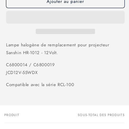
Ajouter au panier
de
de
Insert
Insert
halogène
halogène
pour
pour
HR-
HR-
1012
1012
-12V
-12V
Lampe halogène de remplacement pour projecteur
Sanshin HR-1012 - 12Volt.
C6800014 / C6800019
JCD12V-55WDX
Compatible avec la série RCL-100
PRODUIT
SOUS-TOTAL DES PRODUITS
Votre
panier