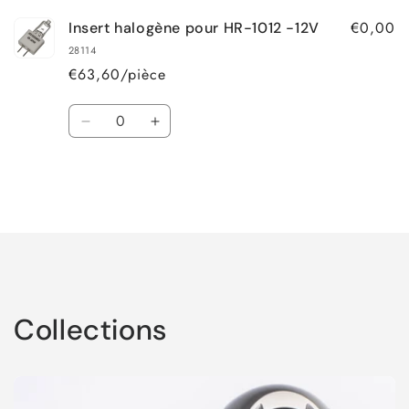
€0,00
Insert halogène pour HR-1012 -12V
28114
€63,60/pièce
Quantité
Réduire
Augmenter
la
la
quantité
quantité
de
de
Titre
Titre
Chargement
par
par
défaut
défaut
en
cours...
Collections