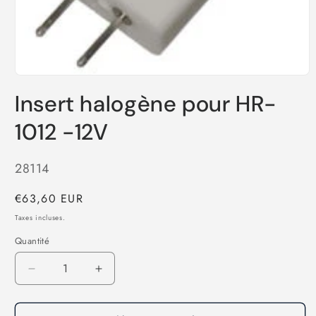
Ouvrir
le
Insert halogène pour HR-
média
1
dans
1012 -12V
une
fenêtre
modale
SKU:
28114
Prix
€63,60 EUR
habituel
Taxes incluses.
Quantité
Réduire
Augmenter
la
la
quantité
quantité